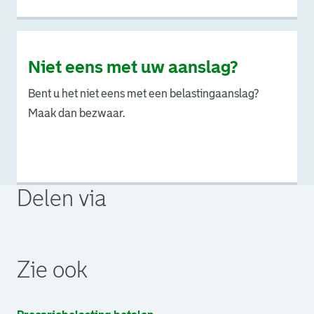
Niet eens met uw aanslag?
Bent u het niet eens met een belastingaanslag?
Maak dan bezwaar.
Delen via
. Link opent een externe pagina in een nieuw browsertabb
. Link opent een externe pagina in een nieuw browsertabb
. Link opent een externe pagina in een nieuw browsertabb
Zie ook