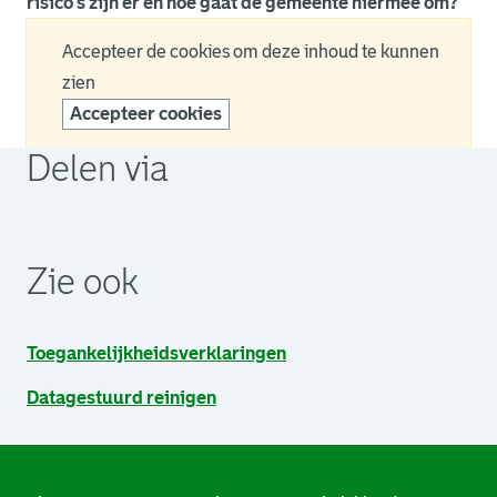
risico’s zijn er en hoe gaat de gemeente hiermee om?
Accepteer de cookies om deze inhoud te kunnen
zien
Accepteer cookies
Delen via
. Link opent een externe pagina in een nieuw browsertabb
. Link opent een externe pagina in een nieuw browsertabb
. Link opent een externe pagina in een nieuw browsertabb
Zie ook
Toegankelijkheidsverklaringen
Datagestuurd reinigen