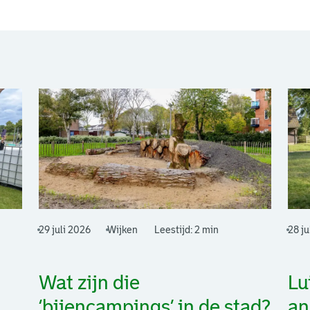
29 juli 2026
Wijken
Leestijd: 2 min
28 ju
Wat zijn die
Lu
‘bijencampings’ in de stad?
an