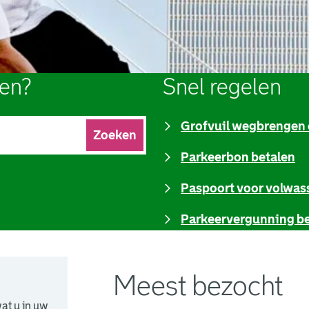
pen?
Snel regelen
Grofvuil wegbrengen 
Zoeken
Parkeerbon betalen
Paspoort voor volwa
Parkeervergunning b
Meest bezocht
at u in uw