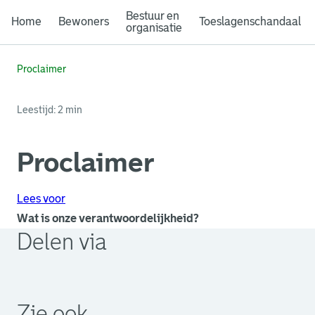
Bestuur en
Home
Bewoners
Toeslagenschandaal
organisatie
Proclaimer
Leestijd: 2 min
Proclaimer
Lees voor
Wat is onze verantwoordelijkheid?
Delen via
. Link opent een externe pagina in een nieuw browsertabb
. Link opent een externe pagina in een nieuw browsertabb
. Link opent een externe pagina in een nieuw browsertabb
Zie ook