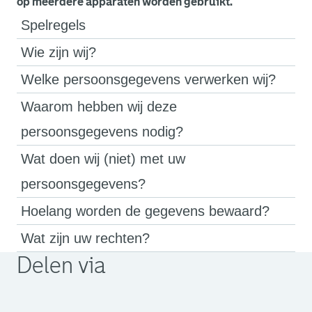
op meerdere apparaten worden gebruikt.
Spelregels
Wie zijn wij?
Welke persoonsgegevens verwerken wij?
Waarom hebben wij deze
persoonsgegevens nodig?
Wat doen wij (niet) met uw
persoonsgegevens?
Hoelang worden de gegevens bewaard?
Wat zijn uw rechten?
Delen via
. Link opent een externe pagina in een nieuw browsertabb
. Link opent een externe pagina in een nieuw browsertabb
. Link opent een externe pagina in een nieuw browsertabb