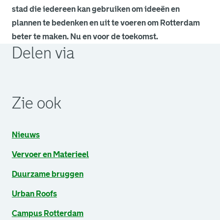
stad die iedereen kan gebruiken om ideeën en
plannen te bedenken en uit te voeren om Rotterdam
beter te maken. Nu en voor de toekomst.
Delen via
. Link opent een externe pagina in een nieuw browsertabb
. Link opent een externe pagina in een nieuw browsertabb
. Link opent een externe pagina in een nieuw browsertabb
Zie ook
Nieuws
Vervoer en Materieel
Duurzame bruggen
Urban Roofs
Campus Rotterdam