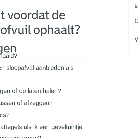
g
t voordat de
C
ofvuil ophaalt?
V
gen
ehaald?
 sloopafval aanbieden als
gen of op laten halen?
passen of afzeggen?
ets?
ttegels als ik een geveltuintje