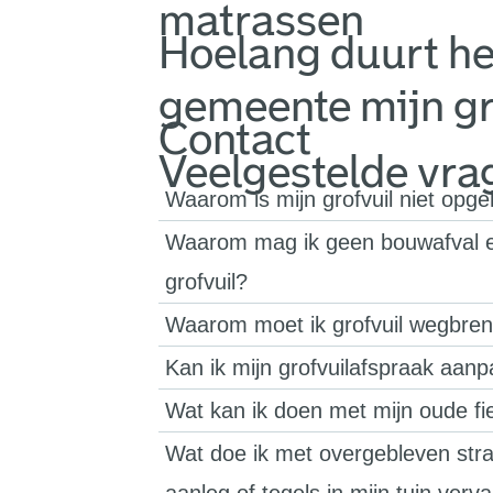
matrassen
Hoelang duurt he
gemeente mijn gr
Contact
Veelgestelde vra
Waarom is mijn grofvuil niet opg
Waarom mag ik geen bouwafval en
grofvuil?
Waarom moet ik grofvuil wegbren
Kan ik mijn grofvuilafspraak aan
Wat kan ik doen met mijn oude fi
Wat doe ik met overgebleven straa