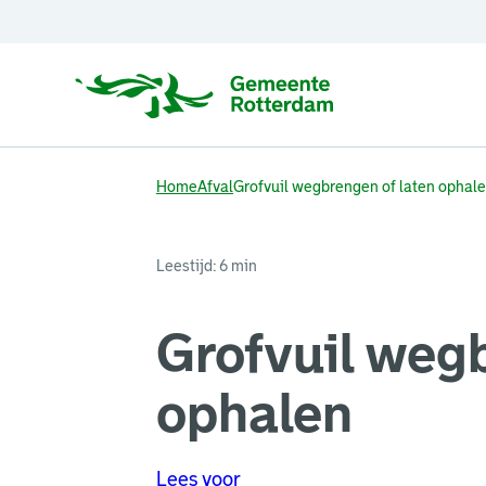
Home
Afval
Grofvuil wegbrengen of laten ophal
Leestijd: 6 min
Grofvuil wegb
ophalen
Lees voor