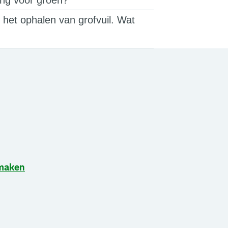
vang voor groen?
het ophalen van grofvuil. Wat
 maken