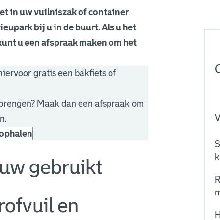
iet in uw vuilniszak of container
ieupark bij u in de buurt. Als u het
 kunt u een afspraak maken om het
hiervoor gratis een bakfiets of
k brengen? Maak dan een afspraak om
V
n.
 ophalen
S
k
euw gebruikt
R
m
ofvuil en
H