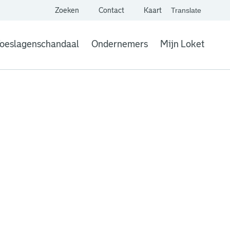
Zoeken
Contact
Kaart
Translate
. Link opent een extern
website,
Vertaal websit
oeslagenschandaal
Ondernemers
Mijn Loket
. Link opent een