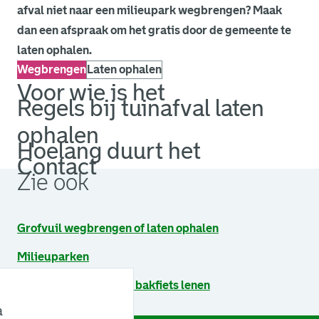
afval niet naar een milieupark wegbrengen? Maak
dan een afspraak om het gratis door de gemeente te
laten ophalen.
Wegbrengen
Laten ophalen
Voor wie is het
Regels bij tuinafval laten
ophalen
Hoelang duurt het
Contact
Zie ook
Grofvuil wegbrengen of laten ophalen
Milieuparken
Een aanhangwagen of bakfiets lenen
a