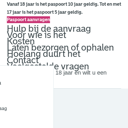
Vanaf 18 jaar is het paspoort 10 jaar geldig. Tot en met
17 jaar is het paspoort 5 jaar geldig.
Paspoort aanvragen
Hulp bij de aanvraag
Voor wie is het
Kosten
Laten bezorgen of ophalen
Hoelang duurt het
Contact
Veelgestelde vragen
Bent u jonger dan 18 jaar en wilt u een
zakenpaspoort?
a
Zie ook
raag
. Link opent een externe pagina in een nieuw browsertabb
Paspoort aanvragen
. Link opent een externe pagina in een nieuw browsertabb
Tweede paspoort