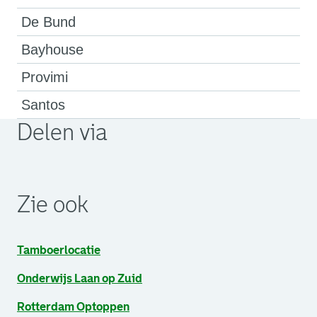
De Bund
Bayhouse
Provimi
Santos
Delen via
. Link opent een externe pagina in een nieuw browsertabb
. Link opent een externe pagina in een nieuw browsertabb
. Link opent een externe pagina in een nieuw browsertabb
Zie ook
Tamboerlocatie
Onderwijs Laan op Zuid
Rotterdam Optoppen