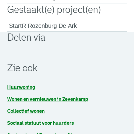
Gestaakt(e) project(en)
StartR Rozenburg De Ark
Delen via
. Link opent een externe pagina in een nieuw browsertabb
. Link opent een externe pagina in een nieuw browsertabb
. Link opent een externe pagina in een nieuw browsertabb
Zie ook
Huurwoning
Wonen en vernieuwen in Zevenkamp
Collectief wonen
Sociaal statuut voor huurders