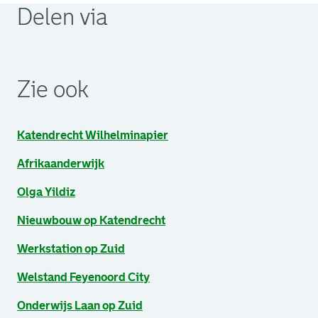
Delen via
. Link opent een externe pagina in een nieuw browsertabb
. Link opent een externe pagina in een nieuw browsertabb
. Link opent een externe pagina in een nieuw browsertabb
Zie ook
Katendrecht Wilhelminapier
Afrikaanderwijk
Olga Yildiz
Nieuwbouw op Katendrecht
Werkstation op Zuid
Welstand Feyenoord City
Onderwijs Laan op Zuid