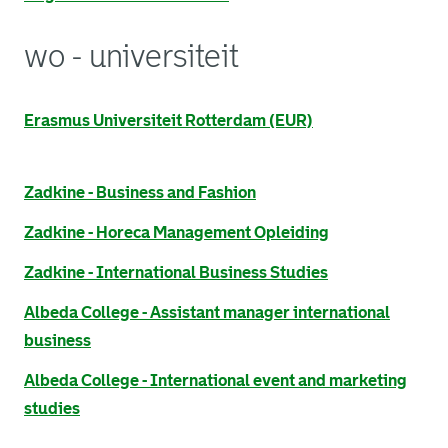
wo - universiteit
. Link opent een externe pagina in een nieuw browsertabb
Erasmus Universiteit Rotterdam (EUR)
. Link opent een externe pagina in een nieuw browsertabb
Zadkine - Business and Fashion
. Link opent een externe pagina in een nieuw browsertabb
Zadkine - Horeca Management Opleiding
. Link opent een externe pagina in een nieuw browsertabb
Zadkine - International Business Studies
. Link opent een externe pagina in een nieuw browsertabb
Albeda College - Assistant manager international
business
. Link opent een externe pagina in een nieuw browsertabb
Albeda College - International event and marketing
studies