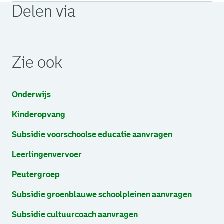
Delen via
. Link opent een externe pagina in een nieuw browsertabb
. Link opent een externe pagina in een nieuw browsertabb
. Link opent een externe pagina in een nieuw browsertabb
Zie ook
Onderwijs
Kinderopvang
Subsidie voorschoolse educatie aanvragen
Leerlingenvervoer
Peutergroep
Subsidie groenblauwe schoolpleinen aanvragen
Subsidie cultuurcoach aanvragen