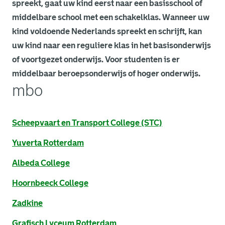
spreekt, gaat uw kind eerst naar een basisschool of
middelbare school met een schakelklas. Wanneer uw
kind voldoende Nederlands spreekt en schrijft, kan
uw kind naar een reguliere klas in het basisonderwijs
of voortgezet onderwijs. Voor studenten is er
middelbaar beroepsonderwijs of hoger onderwijs.
mbo
. Link opent een externe pagina in een nieuw browsertabb
Scheepvaart en Transport College (STC)
. Link opent een externe pagina in een nieuw browsertabb
Yuverta Rotterdam
. Link opent een externe pagina in een nieuw browsertabb
Albeda College
. Link opent een externe pagina in een nieuw browsertabb
Hoornbeeck College
. Link opent een externe pagina in een nieuw browsertabb
Zadkine
. Link opent een externe pagina in een nieuw browsertabb
Grafisch Lyceum Rotterdam