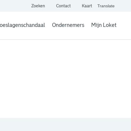
Zoeken
Contact
Kaart
Translate
. Link opent een extern
website,
Vertaal websit
oeslagenschandaal
Ondernemers
Mijn Loket
. Link opent een