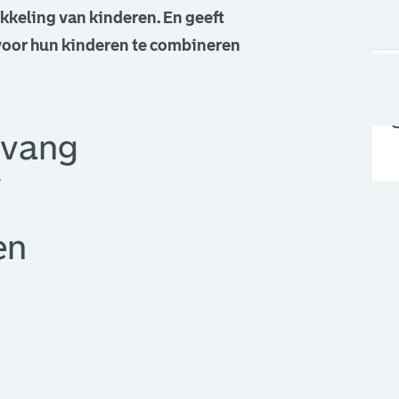
kkeling van kinderen. En geeft
voor hun kinderen te combineren
lende soorten kinderopvang.
pvang
p
W
en
S
H
V