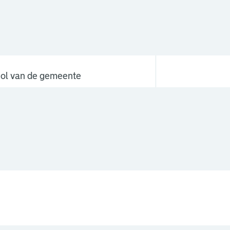
ndernemers en nieuwe aanbieders
erken in de kinderopvang
ol van de gemeente
ubsidies
eer informatie