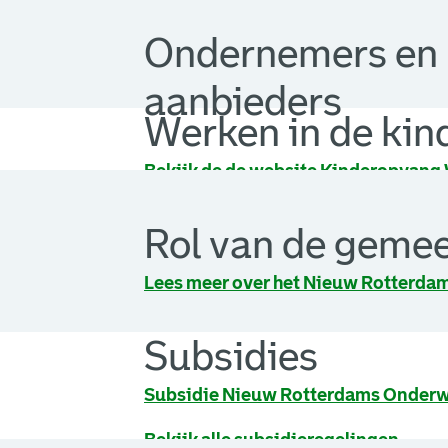
Veiligheid en kwal
Ondernemers en
aanbieders
Werken in de ki
. Link opent een externe pagina in 
Bekijk de de website Kinderopvang
Rol van de geme
Lees meer over het Nieuw Rotterda
Subsidies
Subsidie Nieuw Rotterdams Onderw
Bekijk alle subsidieregelingen