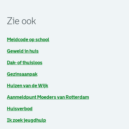
. Link opent een externe pagina in een nieuw browsertabb
. Link opent een externe pagina in een nieuw browsertabb
. Link opent een externe pagina in een nieuw browsertabb
Zie ook
Meldcode op school
Geweld in huis
Dak- of thuisloos
Gezinsaanpak
Huizen van de Wijk
Aanmeldpunt Moeders van Rotterdam
Huisverbod
Ik zoek jeugdhulp