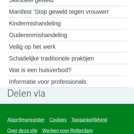
Seksueel geweld
Manifest 'Stop geweld tegen vrouwen'
Kindermishandeling
Ouderenmishandeling
Veilig op het werk
Schadelijke traditionele praktijen
Wat is een huisverbod?
Informatie voor professionals
Delen via
. Link opent een externe pagina in een nieuw browsertabb
. Link opent een externe pagina in een nieuw browsertabb
. Link opent een externe pagina in een nieuw browsertabb
Algoritmeregister
Cookies
Toegankelijkheid
Over deze site
Werken voor Rotterdam