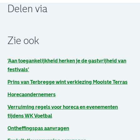
Delen via
. Link opent een externe pagina in een nieuw browsertabb
. Link opent een externe pagina in een nieuw browsertabb
. Link opent een externe pagina in een nieuw browsertabb
Zie ook
‘Aan toegankelijkheid herken je de gastvrijheid van
festivals’
Prins van Terbregge wint verkiezing Mooiste Terras
Horecaondernemers
Verruiming regels voor horeca en evenementen
tijdens WK Voetbal
Ontheffingspas aanvragen