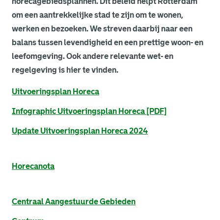
horecagebiedsplannen. Dit beleid helpt Rotterdam
om een aantrekkelijke stad te zijn om te wonen,
werken en bezoeken. We streven daarbij naar een
balans tussen levendigheid en een prettige woon- en
leefomgeving. Ook andere relevante wet- en
regelgeving is hier te vinden.
. Link opent een externe pagina in een nieuw browsertabb
Uitvoeringsplan Horeca
. Link opent een externe pagina in een nieuw browsertabb
Infographic Uitvoeringsplan Horeca [PDF]
. Link opent een externe pagina in een nieuw browsertabb
Update Uitvoeringsplan Horeca 2024
. Link opent een externe pagina in een nieuw browsertabb
Horecanota
. Link opent een externe pagina in een nieuw browsertabb
Centraal Aangestuurde Gebieden