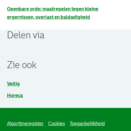
Openbare orde: maatregelen tegen kleine
ergernissen, overlast en baldadigheid
Delen via
. Link opent een externe pagina in een nieuw browsertabb
. Link opent een externe pagina in een nieuw browsertabb
. Link opent een externe pagina in een nieuw browsertabb
Zie ook
Veilig
Horeca
Algoritmeregister
Cookies
Toegankelijkheid