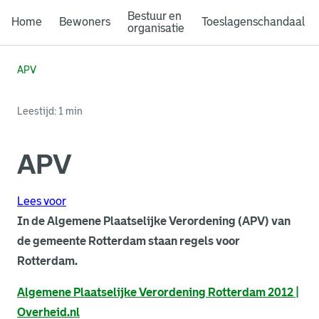
Bestuur en
Home
Bewoners
Toeslagenschandaal
organisatie
APV
Leestijd: 1 min
APV
Lees voor
In de Algemene Plaatselijke Verordening (APV) van
de gemeente Rotterdam staan regels voor
Rotterdam.
. Link opent een externe pagina in een nieuw browsertabb
Algemene Plaatselijke Verordening Rotterdam 2012 |
Overheid.nl