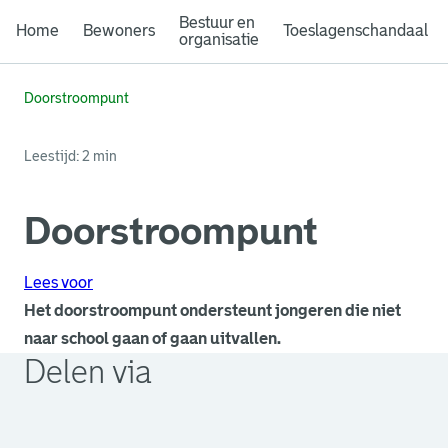
Bestuur en
Home
Bewoners
Toeslagenschandaal
organisatie
Doorstroompunt
Leestijd: 2 min
Doorstroompunt
Lees voor
Het doorstroompunt ondersteunt jongeren die niet
naar school gaan of gaan uitvallen.
Delen via
. Link opent een externe pagina in een nieuw browsertabb
. Link opent een externe pagina in een nieuw browsertabb
. Link opent een externe pagina in een nieuw browsertabb