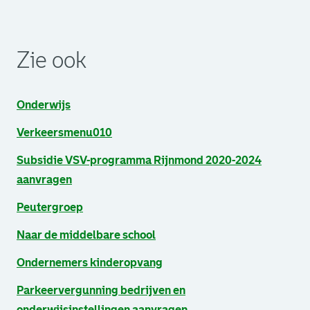
. Link opent een externe pagina in een nieuw browsertabb
. Link opent een externe pagina in een nieuw browsertabb
. Link opent een externe pagina in een nieuw browsertabb
Zie ook
Onderwijs
Verkeersmenu010
Subsidie VSV-programma Rijnmond 2020-2024
aanvragen
Peutergroep
Naar de middelbare school
Ondernemers kinderopvang
Parkeervergunning bedrijven en
onderwijsinstellingen aanvragen