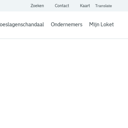
Zoeken
Contact
Kaart
Translate
. Link opent een extern
website,
Vertaal websit
oeslagenschandaal
Ondernemers
Mijn Loket
. Link opent een