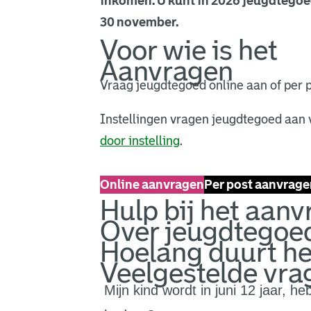
inkomen. U kunt in 2026 jeugdtegoe
30 november.
Voor wie is het
Aanvragen
Vraag jeugdtegoed online aan of per p
Instellingen vragen jeugdtegoed aan 
door instelling
.
Online aanvragen
Per post aanvrage
Hulp bij het aan
Over jeugdtegoe
Hoelang duurt he
Veelgestelde vra
Mijn kind wordt in juni 12 jaar, h