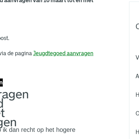
d aanvragen van 10 maart tot en met
ost.
via de pagina
Jeugdtegoed aanvragen
V
A
n
vragen
H
d
t
O
gen
eb ik dan recht op het hogere
H