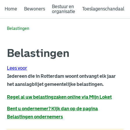
Bestuur en
Home
Bewoners
Toeslagenschandaal
organisatie
Belastingen
Belastingen
Lees voor
Iedereen die in Rotterdam woont ontvangt elk jaar
het aanslagbiljet gemeentelijke belastingen.
. Link opent een externe pagina in een nieuw browsertabb
Regel al uw belastingzaken online via Mijn Loket
Bent u ondernemer? Kijk dan op de pagina
Belastingen ondernemers