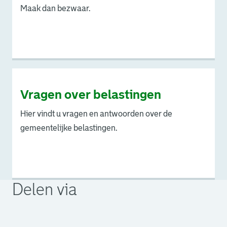
Maak dan bezwaar.
Vragen over belastingen
Hier vindt u vragen en antwoorden over de
gemeentelijke belastingen.
Delen via
. Link opent een externe pagina in een nieuw browsertabb
. Link opent een externe pagina in een nieuw browsertabb
. Link opent een externe pagina in een nieuw browsertabb