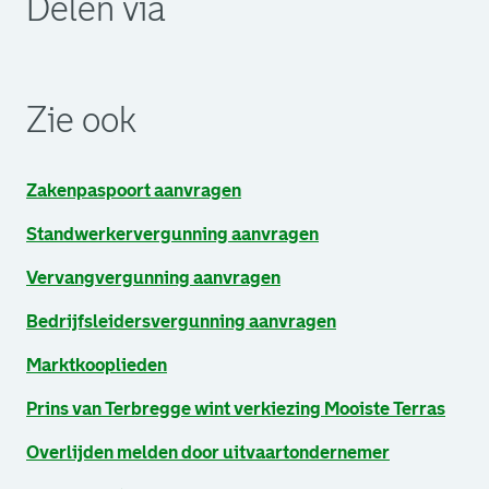
Delen via
. Link opent een externe pagina in een nieuw browsertabb
. Link opent een externe pagina in een nieuw browsertabb
. Link opent een externe pagina in een nieuw browsertabb
Zie ook
Zakenpaspoort aanvragen
Standwerkervergunning aanvragen
Vervangvergunning aanvragen
Bedrijfsleidersvergunning aanvragen
Marktkooplieden
Prins van Terbregge wint verkiezing Mooiste Terras
Overlijden melden door uitvaartondernemer