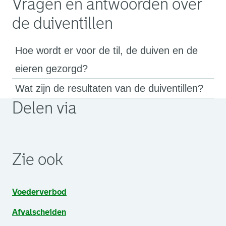
Vragen en antwoorden over
de duiventillen
Hoe wordt er voor de til, de duiven en de
eieren gezorgd?
Wat zijn de resultaten van de duiventillen?
Delen via
. Link opent een externe pagina in een nieuw browsertabb
. Link opent een externe pagina in een nieuw browsertabb
. Link opent een externe pagina in een nieuw browsertabb
Zie ook
Voederverbod
Afvalscheiden