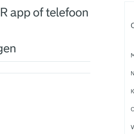
R app of telefoon
gen
M
N
K
C
V