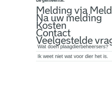
de gemeente.
Melding via Meld
Na uw melding
Kosten
Contact
Veelgestelde vra
Wat doen plaagdierbeheersers?
Ik weet niet wat voor dier het is.