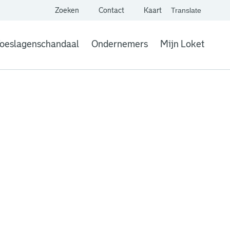
Zoeken
Contact
Kaart
Translate
. Link opent een extern
website,
Vertaal websit
oeslagenschandaal
Ondernemers
Mijn Loket
. Link opent een