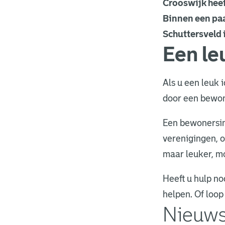
Crooswijk heef
Binnen een paar
Schuttersveld i
Een le
Als u een leuk 
door een bewone
Een bewonersini
verenigingen, o
maar leuker, mo
Heeft u hulp n
helpen. Of loop
Nieuws