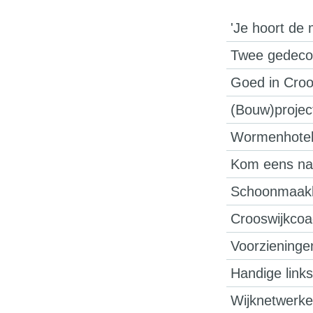
'Je hoort de 
Twee gedecor
Goed in Croo
(Bouw)project
Wormenhote
Kom eens naa
Schoonmaak
Crooswijkcoac
Voorzieninge
Handige links
Wijknetwerke