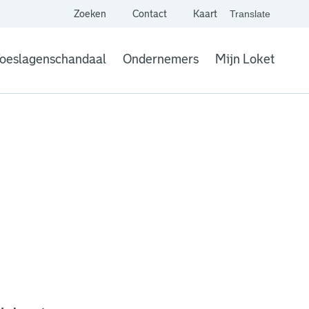
Zoeken
Contact
Kaart
Translate
. Link opent een extern
website,
Vertaal websit
oeslagenschandaal
Ondernemers
Mijn Loket
. Link opent een