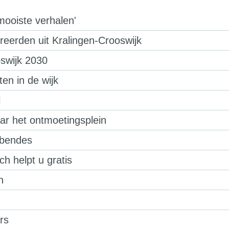
mooiste verhalen'
eerden uit Kralingen-Crooswijk
swijk 2030
en in de wijk
l
r het ontmoetingsplein
bendes
h helpt u gratis
n
rs