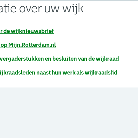
tie over uw wijk
en externe pagina in een nieuw browsertabblad.
r de wijknieuwsbrief
en externe pagina in een nieuw browsertabblad.
 op Mijn.Rotterdam.nl
en externe pagina in een nieuw browsertabblad.
vergaderstukken en besluiten van de wijkraad
en externe pagina in een nieuw browsertabblad.
jkraadsleden naast hun werk als wijkraadslid
een nieuw browsertabblad.
een nieuw browsertabblad.
een nieuw browsertabblad.