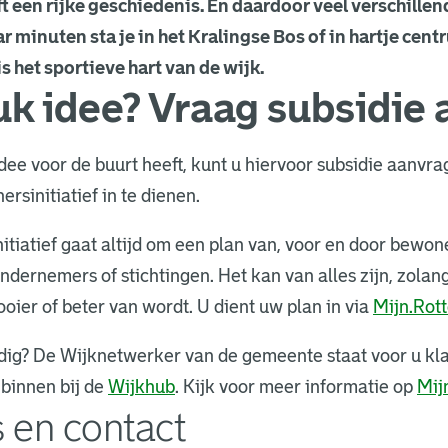
t een rijke geschiedenis. En daardoor veel verschillen
 minuten sta je in het Kralingse Bos of in hartje cent
s het sportieve hart van de wijk.
uk idee? Vraag subsidie 
idee voor de buurt heeft, kunt u hiervoor subsidie aanvra
rsinitiatief in te dienen.
tiatief gaat altijd om een plan van, voor en door bewon
ndernemers of stichtingen. Het kan van alles zijn, zolang
oier of beter van wordt. U dient uw plan in via
Mijn.Rot
odig? De Wijknetwerker van de gemeente staat voor u kla
 binnen bij de
Wijkhub
. Kijk voor meer informatie op
Mij
 en contact