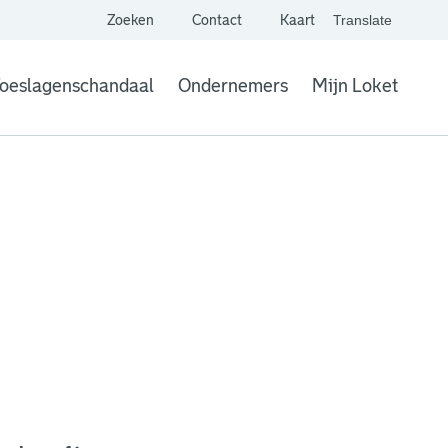
Zoeken
Contact
Kaart
Translate
. Link opent een extern
website,
Vertaal websit
oeslagenschandaal
Ondernemers
Mijn Loket
. Link opent een