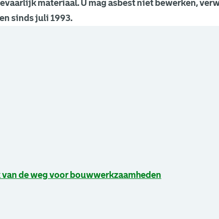
gevaarlijk materiaal. U mag asbest niet bewerken, verw
n sinds juli 1993.
een nieuw browsertabblad.
een nieuw browsertabblad.
een nieuw browsertabblad.
k van de weg voor bouwwerkzaamheden