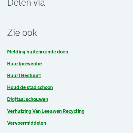
Delen via
. Link opent een externe pagina in een nieuw browsertabb
. Link opent een externe pagina in een nieuw browsertabb
. Link opent een externe pagina in een nieuw browsertabb
Zie ook
Melding buitenruimte doen
Buurtpreventie
Buurt Bestuurt
Houd de stad schoon
Digitaal schouwen
Verhuizing Van Leeuwen Recycling
Vervoermiddelen