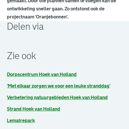
gemaakt. Door die plannen samen te voegen kan de
ontwikkeling sneller gaan. Zo ontstond ook de
projectnaam 'Oranjebonnen'.
Delen via
. Link opent een externe pagina in een nieuw browsertabb
. Link opent een externe pagina in een nieuw browsertabb
. Link opent een externe pagina in een nieuw browsertabb
Zie ook
Dorpscentrum Hoek van Holland
'Met elkaar zorgen we voor een leuke stranddag'
Verbetering natuurgebieden Hoek van Holland
Strand Hoek van Holland
Lemairepark