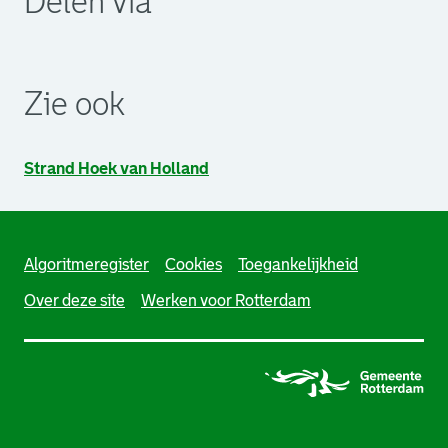
Delen via
. Link opent een externe pagina in een nieuw browsertabb
. Link opent een externe pagina in een nieuw browsertabb
. Link opent een externe pagina in een nieuw browsertabb
Zie ook
Strand Hoek van Holland
Algoritmeregister
Cookies
Toegankelijkheid
Over deze site
Werken voor Rotterdam