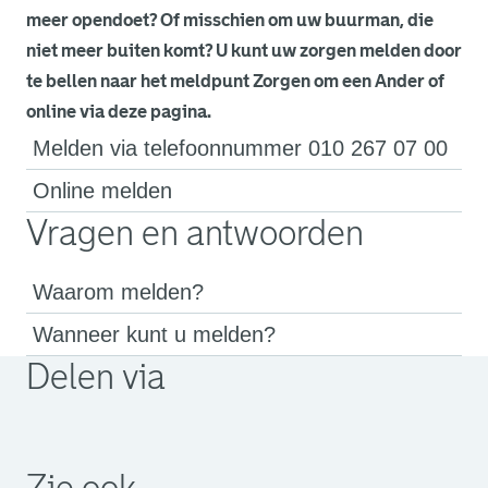
meer opendoet? Of misschien om uw buurman, die
niet meer buiten komt? U kunt uw zorgen melden door
te bellen naar het meldpunt Zorgen om een Ander of
online via deze pagina.
Melden via telefoonnummer 010 267 07 00
Online melden
Vragen en antwoorden
Waarom melden?
Wanneer kunt u melden?
Delen via
. Link opent een externe pagina in een nieuw browsertabb
. Link opent een externe pagina in een nieuw browsertabb
. Link opent een externe pagina in een nieuw browsertabb