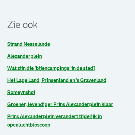
. Link opent een externe pagina in een nieuw browsertabb
. Link opent een externe pagina in een nieuw browsertabb
. Link opent een externe pagina in een nieuw browsertabb
Zie ook
Strand Nesselande
Alexanderplein
Wat zijn die ‘bijencampings’ in de stad?
Het Lage Land, Prinsenland en 's Gravenland
Romeynshof
Groener, levendiger Prins Alexanderplein klaar
Prins Alexanderplein verandert tijdelijk in
openluchtbioscoop