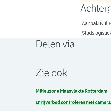
Achter
Aanpak Nul Em
Stadslogisti
Delen via
. Link opent een externe pagina in 
. Link opent een externe pagina in 
. Link opent een externe pagina in 
Zie ook
Milieuzone Maasvlakte Rotterdam
Inrijverbod controleren met camera