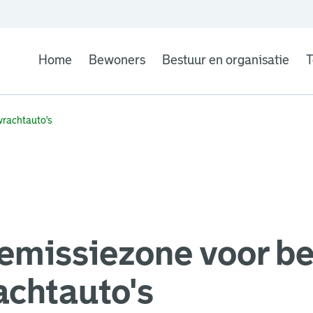
Home
Bewoners
Bestuur en organisatie
T
vrachtauto's
emissiezone voor be
achtauto's