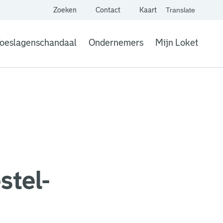
Zoeken
Contact
Kaart
Translate
. Link opent een extern
website,
Vertaal websit
oeslagenschandaal
Ondernemers
Mijn Loket
. Link opent een
stel-