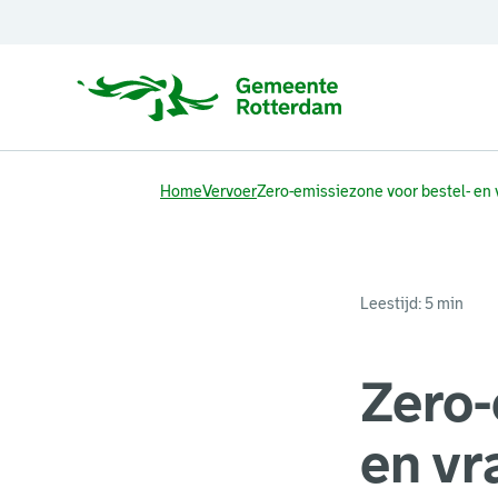
Home
Vervoer
Zero-emissiezone voor bestel- en 
Leestijd: 5 min
Zero-
en vr