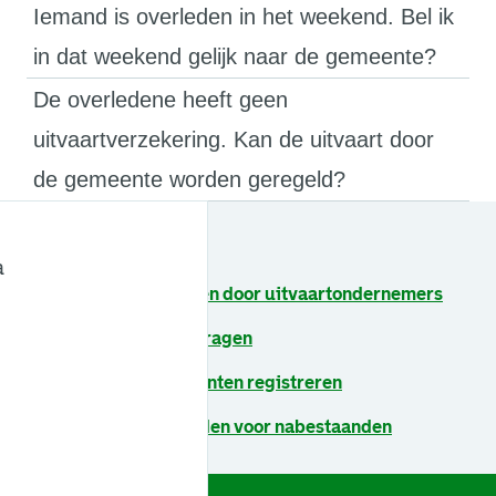
Iemand is overleden in het weekend. Bel ik
in dat weekend gelijk naar de gemeente?
De overledene heeft geen
uitvaartverzekering. Kan de uitvaart door
de gemeente worden geregeld?
Zie ook
a
Aangifte van overlijden door uitvaartondernemers
Overlijdensakte aanvragen
Buitenlandse documenten registreren
Wegwijzer bij overlijden voor nabestaanden