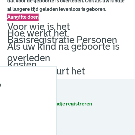
dat voor de geboorte is overleden. Ook als uw kindje
al langere tijd geleden levenloos is geboren.
Aangifte doen
Voor wie is het
Hoe werkt het
Basisregistratie Personen
Als uw kind na geboorte is
overleden
Kosten
Hoelang duurt het
Contact
Zie ook
a
Levenloos geboren kindje registreren
Een kind erkennen
Geboorteakte