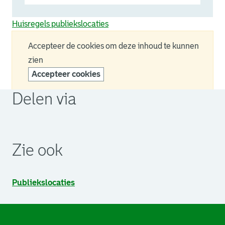
Huisregels publiekslocaties
Accepteer de cookies om deze inhoud te kunnen
zien
Accepteer cookies
Delen via
. Link opent een externe pagina in een nieuw browsertabb
. Link opent een externe pagina in een nieuw browsertabb
. Link opent een externe pagina in een nieuw browsertabb
Zie ook
Publiekslocaties