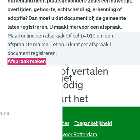
buitenland heeft plaatsgevonden? Zoals een huwelijk,
overlijden, geboorte, echtscheiding, erkenning of
adoptie? Dan moet u dat document bij de gemeente
laten registreren. U maakt hiervoor een afspraak.
Maak online een afspraak. Of bel 14 010 om een
afspraak te maken. Let op: u kunt per afspraak 1
document registreren.
Afspraak maken
. Link opent een externe pagina in een nieuw browsertabb
Legaliseren of vertalen
Voor wie is het
Wat hebt u nodig
Kosten
Hoelang duurt het
Contact
talen
Algoritmeregister
Cookies
Toegankelijkheid
Over deze site
Werken voor Rotterdam