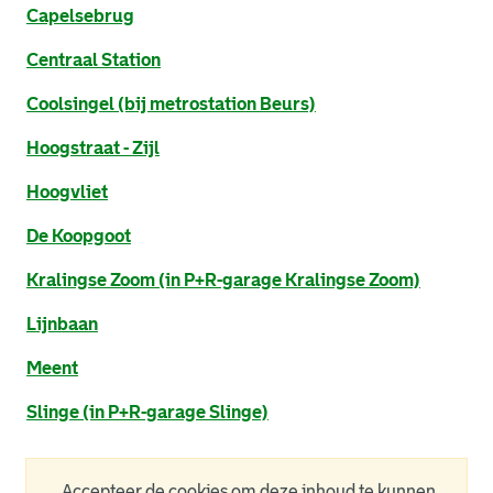
Capelsebrug
Centraal Station
Coolsingel (bij metrostation Beurs)
Hoogstraat - Zijl
Hoogvliet
De Koopgoot
Kralingse Zoom (in P+R-garage Kralingse Zoom)
Lijnbaan
Meent
Slinge (in P+R-garage Slinge)
Accepteer de cookies om deze inhoud te kunnen