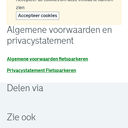
zien
Accepteer cookies
Algemene voorwaarden en
privacystatement
Algemene voorwaarden fietsparkeren
Privacystatement Fietsparkeren
Delen via
. Link opent een externe pagina in een nieuw browsertabb
. Link opent een externe pagina in een nieuw browsertabb
. Link opent een externe pagina in een nieuw browsertabb
Zie ook