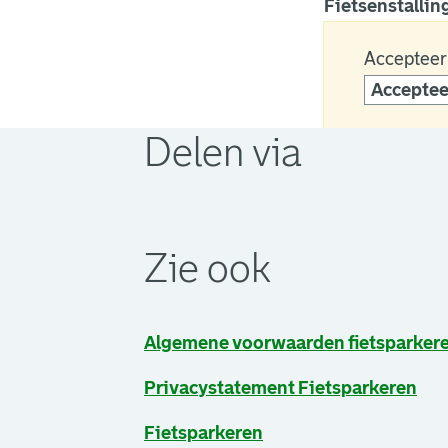
Fietsenstalling
Accepteer
Acceptee
Delen via
. Link opent een externe pagina in 
. Link opent een externe pagina in 
. Link opent een externe pagina in 
Zie ook
Algemene voorwaarden fietsparker
Privacystatement Fietsparkeren
Fietsparkeren