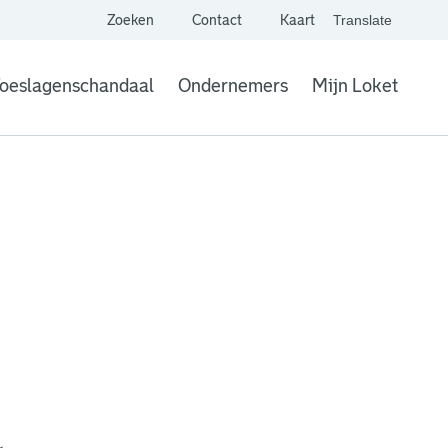
Zoeken
Contact
Kaart
Translate
. Link opent een extern
website,
Vertaal websit
oeslagenschandaal
Ondernemers
Mijn Loket
. Link opent een