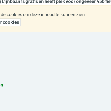
 Lijnbaan is gratis en heeft plek voor ongeveer 450 fie
 de cookies om deze inhoud te kunnen zien
r cookies
een nieuw browsertabblad.
een nieuw browsertabblad.
een nieuw browsertabblad.
en