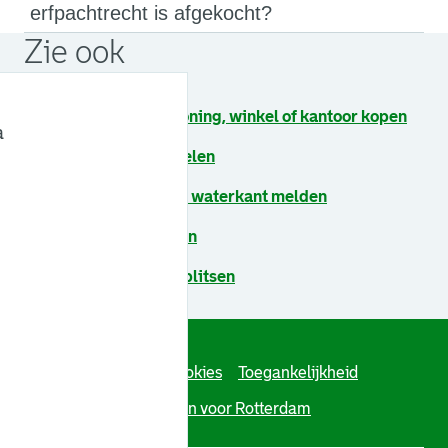
erfpachtrecht is afgekocht?
Zie ook
Erfpachtgrond van woning, winkel of kantoor kopen
a
Vastgoed herontwikkelen
Onderhoud bekleding waterkant melden
Erfpachtcanon afkopen
Grond uitbreiden of splitsen
Algoritmeregister
Cookies
Toegankelijkheid
Over deze site
Werken voor Rotterdam