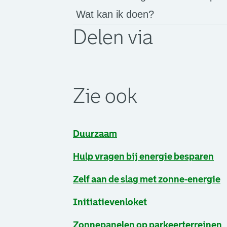
Wat kan ik doen?
Delen via
. Link opent een externe pagina in 
. Link opent een externe pagina in 
. Link opent een externe pagina in 
Zie ook
Duurzaam
Hulp vragen bij energie besparen
Zelf aan de slag met zonne-energie
Initiatievenloket
Zonnepanelen op parkeerterreinen