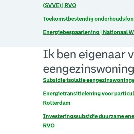
(SVVE) | RVO
. Link opent een externe pagina in 
Toekomstbestendig onderhoudsfond
. Link opent een externe pagina in 
Energiebespaarlening | Nationaal 
Ik ben eigenaar 
eengezinswonin
Subsidie isolatie eengezinswoning
Energietransitielening voor partic
Rotterdam
. Link opent een externe pagina in 
Investeringssubsidie duurzame ener
RVO