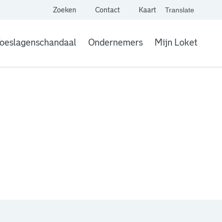
Zoeken
Contact
Kaart
Translate
. Link opent een extern
website,
Vertaal websit
oeslagenschandaal
Ondernemers
Mijn Loket
. Link opent een