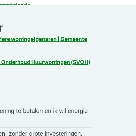
een nieuw browsertabblad.
Warmtefonds
r
uliere woningeigenaren | Gemeente
een nieuw browsertabblad.
en Onderhoud Huurwoningen (SVOH)
ning te betalen en ik wil energie
en, zonder grote investeringen.