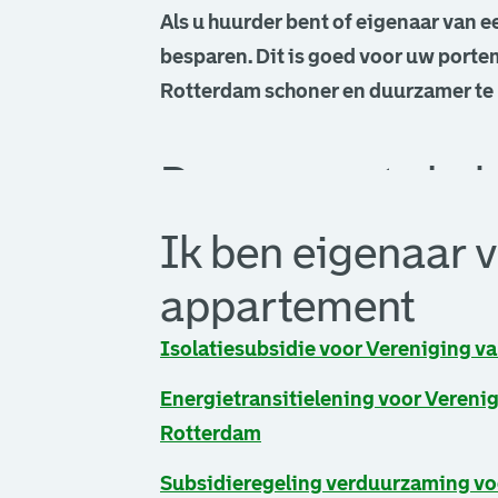
Als u huurder bent of eigenaar van 
besparen. Dit is goed voor uw porte
Rotterdam schoner en duurzamer t
helpt u graag op weg.
De gemeente hel
Wat is energiebe
Ik ben eigenaar 
appartement
Isolatiesubsidie voor Vereniging v
Energietransitielening voor Vereni
Rotterdam
. Link opent een externe pagina in 
Subsidieregeling verduurzaming vo