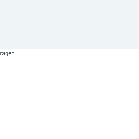
k ben verhuurder
k ben huurder
ragen