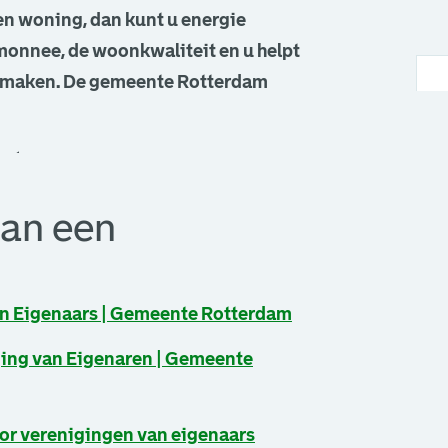
een woning, dan kunt u energie
monnee, de woonkwaliteit en u helpt
e maken. De gemeente Rotterdam
pt
sparing?
van een
D
W
an Eigenaars | Gemeente Rotterdam
I
ging van Eigenaren | Gemeente
a
I
een nieuw browsertabblad.
or verenigingen van eigenaars
e