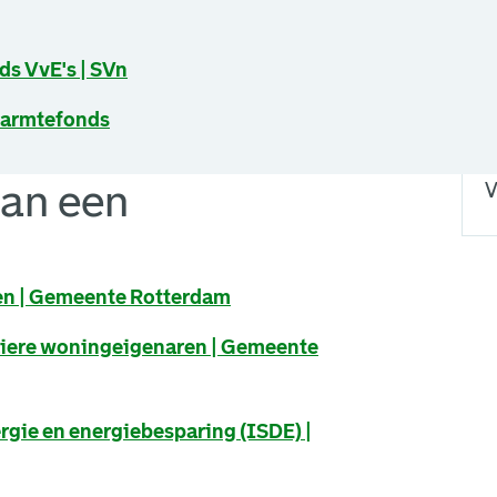
I
een nieuw browsertabblad.
s VvE's | SVn
een nieuw browsertabblad.
Warmtefonds
I
van een
V
g
en | Gemeente Rotterdam
uliere woningeigenaren | Gemeente
een nieuw browsertabblad.
gie en energiebesparing (ISDE) |