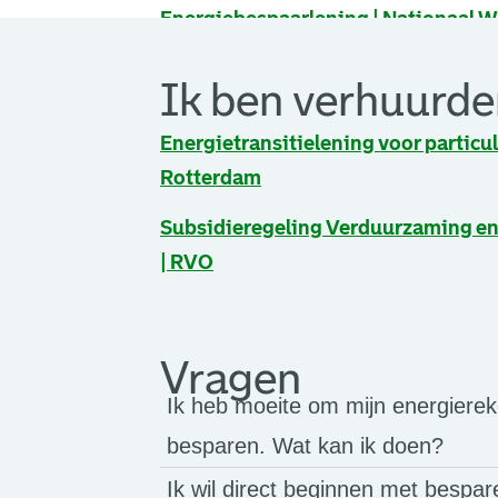
. Link opent een externe pagina in 
Energiebespaarlening | Nationaal 
Ik ben verhuurde
Energietransitielening voor partic
Rotterdam
. Link opent een externe pagina in 
Subsidieregeling Verduurzaming 
| RVO
Ik ben huurder
Vragen
Ik heb moeite om mijn energiereke
besparen. Wat kan ik doen?
Ik wil direct beginnen met bespar