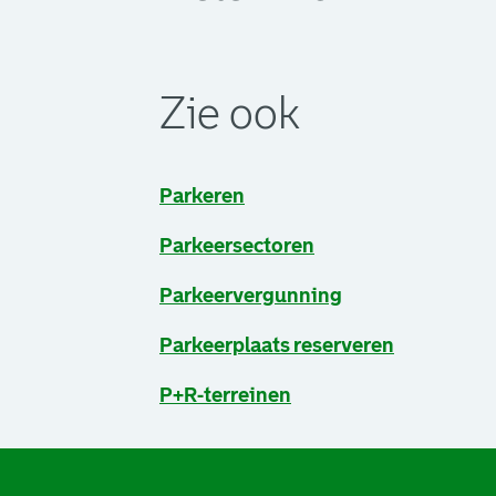
. Link opent een externe pagina in 
. Link opent een externe pagina in 
. Link opent een externe pagina in 
Zie ook
Parkeren
Parkeersectoren
Parkeervergunning
Parkeerplaats reserveren
P+R-terreinen