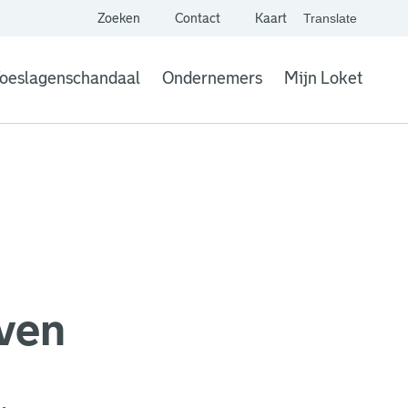
Zoeken
Contact
Kaart
Translate
. Link opent een extern
website,
Vertaal websit
oeslagenschandaal
Ondernemers
Mijn Loket
. Link opent een
ven