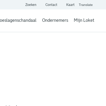
Zoeken
Contact
Kaart
Translate
. Link opent een extern
website,
Vertaal websit
oeslagenschandaal
Ondernemers
Mijn Loket
. Link opent een