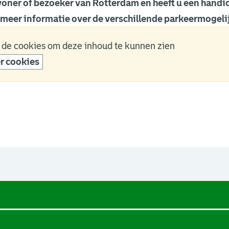
oner of bezoeker van Rotterdam en heeft u een handi
 meer informatie over de verschillende parkeermogeli
 de cookies om deze inhoud te kunnen zien
r cookies
een nieuw browsertabblad.
een nieuw browsertabblad.
een nieuw browsertabblad.