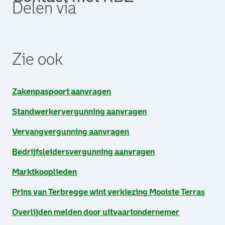
Delen via
. Link opent een externe pagina in een nieuw browsertabb
. Link opent een externe pagina in een nieuw browsertabb
. Link opent een externe pagina in een nieuw browsertabb
Zie ook
Zakenpaspoort aanvragen
Standwerkervergunning aanvragen
Vervangvergunning aanvragen
Bedrijfsleidersvergunning aanvragen
Marktkooplieden
Prins van Terbregge wint verkiezing Mooiste Terras
Overlijden melden door uitvaartondernemer