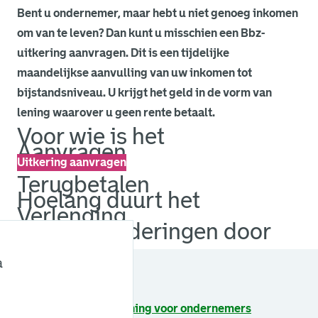
Bent u ondernemer, maar hebt u niet genoeg inkomen
om van te leven? Dan kunt u misschien een Bbz-
uitkering aanvragen. Dit is een tijdelijke
maandelijkse aanvulling van uw inkomen tot
bijstandsniveau. U krijgt het geld in de vorm van
lening waarover u geen rente betaalt.
Voor wie is het
Aanvragen
Uitkering aanvragen
Terugbetalen
Hoelang duurt het
Verlenging
Geef veranderingen door
Contact
Zie ook
a
Financiële ondersteuning voor ondernemers