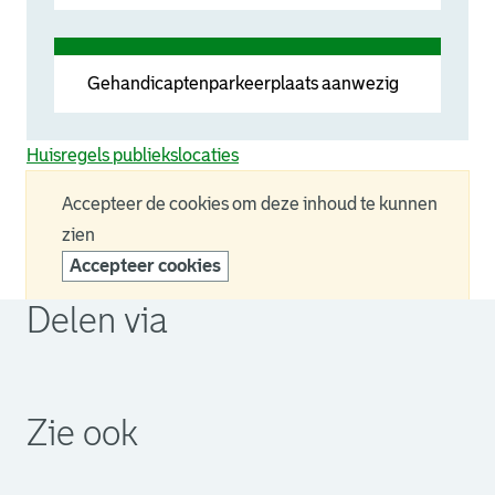
Gehandicaptenparkeerplaats aanwezig
Huisregels publiekslocaties
Accepteer de cookies om deze inhoud te kunnen
zien
Accepteer cookies
Delen via
. Link opent een externe pagina in een nieuw browsertabb
. Link opent een externe pagina in een nieuw browsertabb
. Link opent een externe pagina in een nieuw browsertabb
Zie ook