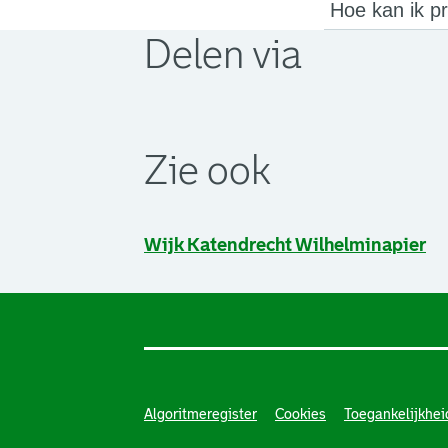
Hoe kan ik p
Delen via
. Link opent een externe pagina in 
. Link opent een externe pagina in 
. Link opent een externe pagina in 
Zie ook
Wijk Katendrecht Wilhelminapier
Algoritmeregister
Cookies
Toegankelijkhei