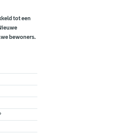
keld tot een
 Nieuwe
euwe bewoners.
?