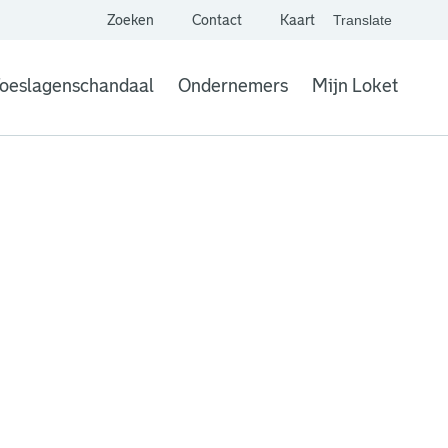
Zoeken
Contact
Kaart
Translate
. Link opent een extern
website,
Vertaal websit
oeslagenschandaal
Ondernemers
Mijn Loket
. Link opent een