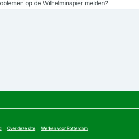
roblemen op de Wilhelminapier melden?
een nieuw browsertabblad.
een nieuw browsertabblad.
een nieuw browsertabblad.
d
Over deze site
Werken voor Rotterdam