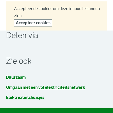
Accepteer de cookies om deze inhoud te kunnen
zien
Accepteer cookies
Delen via
. Link opent een externe pagina in een nieuw browsertabb
. Link opent een externe pagina in een nieuw browsertabb
. Link opent een externe pagina in een nieuw browsertabb
Zie ook
Duurzaam
Omgaan met een vol elektriciteitsnetwerk
Elektriciteitshuisjes