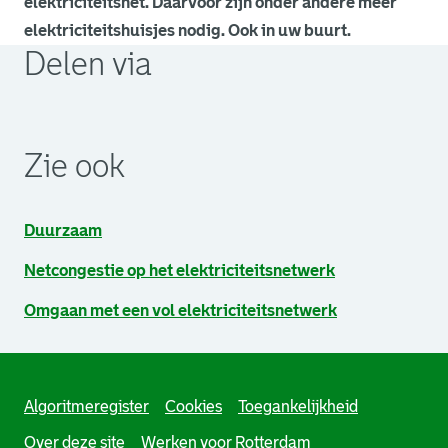
elektriciteitsnet. Daarvoor zijn onder andere meer
elektriciteitshuisjes nodig. Ook in uw buurt.
Delen via
. Link opent een externe pagina in een nieuw browsertabb
. Link opent een externe pagina in een nieuw browsertabb
. Link opent een externe pagina in een nieuw browsertabb
Zie ook
Duurzaam
Netcongestie op het elektriciteitsnetwerk
Omgaan met een vol elektriciteitsnetwerk
Algoritmeregister
Cookies
Toegankelijkheid
Over deze site
Werken voor Rotterdam