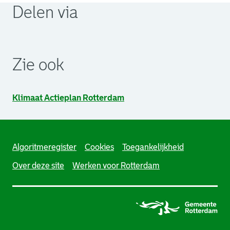
Delen via
. Link opent een externe pagina in een nieuw browsertabb
. Link opent een externe pagina in een nieuw browsertabb
. Link opent een externe pagina in een nieuw browsertabb
Zie ook
Klimaat Actieplan Rotterdam
Algoritmeregister
Cookies
Toegankelijkheid
Over deze site
Werken voor Rotterdam